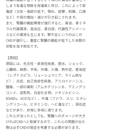
しまう有毒な物質を尿毒素と呼び、これによって尿
毒症（元気・食欲の低下、嘔吐、痙攣、削痩、口臭
など）や尿の増加・減少が引き起こされます。
また、腎臓の機能障害が進行すると、貧血、骨ミネ
ラル代謝異常、高血圧、蛋白尿、代謝性アシドーシ
スなどの異常も生じます。腎不全というのはこの
CKDが進行し、重度に腎臓の機能が低下した末期の
状態を指す病名です。
【原因】
​原因には、先天性・家族性疾患、脱水、ショック、
心臓病、麻酔、手術、外傷、火傷、熱中症、感染症
（レプトスピラ、リューシュマニア、ライム病な
ど）、炎症、自己免疫性疾患、アミロイドーシス、
腫瘍、一部の薬剤（アムホテリシンＢ、アミノグリ
コシド、造影剤、白金化合物、ドキソルビシン、
NSAIDs、ACEIなど）、中毒（ブドウ、ユリ、エチレ
ングリコール、ビタミンＤ、ヘビ毒など）、尿石症
などがあり、非常に多岐に渡ります。
これらが治ったとしても、腎臓へのダメージが大き
ければCKDへと発展するので、これらの問題が出た
際は必ずCKDの発症を考慮する必要があります。​