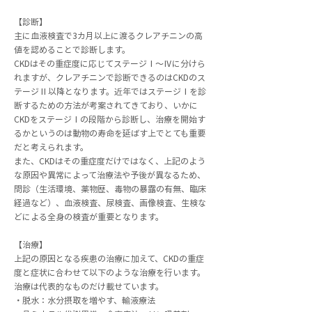
【診断】
主に血液検査で3カ月以上に渡るクレアチニンの高
値を認めることで診断します。
CKDはその重症度に応じてステージⅠ～Ⅳに分けら
れますが、クレアチニンで診断できるのはCKDのス
テージⅡ以降となります。近年ではステージⅠを診
断するための方法が考案されてきており、いかに
CKDをステージⅠの段階から診断し、治療を開始す
るかというのは動物の寿命を延ばす上でとても重要
だと考えられます。
また、CKDはその重症度だけではなく、上記のよう
な原因や異常によって治療法や予後が異なるため、
問診（生活環境、薬物歴、毒物の暴露の有無、臨床
経過など）、血液検査、尿検査、画像検査、生検な
どによる全身の検査が重要となります。
【治療】
上記の原因となる疾患の治療に加えて、CKDの重症
度と症状に合わせて以下のような治療を行います。
治療は代表的なものだけ載せています。
・脱水：水分摂取を増やす、輸液療法