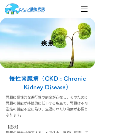
​疾患
​慢性腎臓病（CKD ; Chronic
Kidney Disease）
腎臓に慢性的な進行性の病変が存在し、そのために
腎臓の機能が持続的に低下する疾患で、腎臓は不可
逆性の機能不全に陥り、生涯にわたり治療が必要と
なります。
【症状】
腎臓の機能が低下することで体内に異常に蓄積して