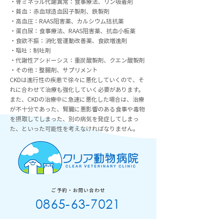
・
骨ミネラル代謝異常：食事療法、リン吸着剤
・貧血：赤血球造血因子製剤、鉄製剤
・高血圧：RAAS阻害薬、カルシウム拮抗薬
・蛋白尿：食事療法、RAAS阻害薬、抗血小板薬
・食欲不振：消化管運動改善薬、食欲増進剤
・嘔吐：制吐剤
・代謝性アシドーシス：重炭酸製剤、クエン酸製剤
・その他：整腸剤、サプリメント
CKDは進行性の疾患で徐々に悪化していくので、そ
れに合わせて治療も強化していく必要があります。
また、CKDの治療中に急速に悪化した場合は、治療
が不十分であった、腎臓に悪影響のある食事や毒物
を摂取してしまった、別の病気を発症してしまっ
た、といった可能性を考えなければなりません。
ご予約・お問い合わせ
0865-63-7021